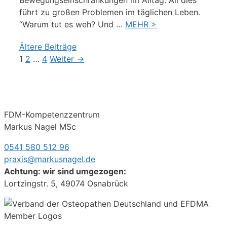
führt zu großen Problemen im täglichen Leben.
“Warum tut es weh? Und …
MEHR >
Beitrags-Navigation
Ältere Beiträge
Seite
1
Seite
2
…
Seite
4
Weiter
→
FDM-Kompetenzzentrum
Markus Nagel MSc
0541 580 512 96
praxis@markusnagel.de
Achtung: wir sind umgezogen:
Lortzingstr. 5, 49074 Osnabrück