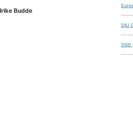
Euro
lrike Budde
DIU D
OSD 