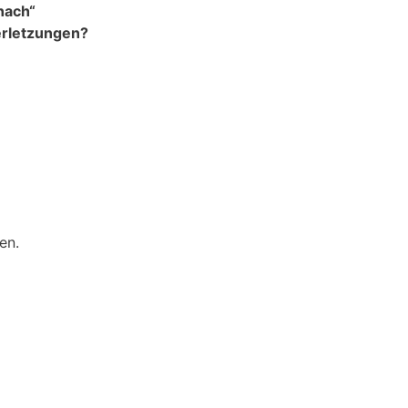
nach“
Verletzungen?
en.