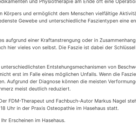
ikamenten und Physiotherapie am Ende oft eine Operation,
n Körpers und ermöglicht dem Menschen vielfältige Aktivitä
iedenste Gewebe und unterschiedliche Faszientypen eine en
ei es aufgrund einer Kraftanstrengung oder in Zusammenha
h hier vieles von selbst. Die Faszie ist dabei der Schlüsse
n unterschiedlichsten Entstehungsmechanismen von Beschwer
nicht erst im Falle eines möglichen Unfalls. Wenn die Fasz
n. Aufgrund der Diagnose können die meisten Verformunge
merz meist deutlich reduziert.
n. Der FDM-Therapeut und Fachbuch-Autor Markus Nagel ste
8 Uhr in der Praxis Osteopathie im Hasehaus statt.
 Ihr Erscheinen im Hasehaus.