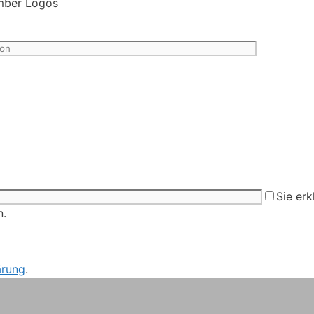
Sie erk
n.
ärung
.