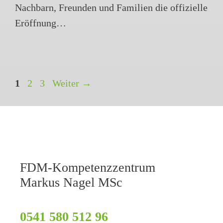
Nachbarn, Freunden und Familien die offizielle
Eröffnung…
Beitrags-
Seite
Seite
Seite
1
2
3
Weiter
→
Navigation
FDM-Kompetenzzentrum
Markus Nagel MSc
0541 580 512 96